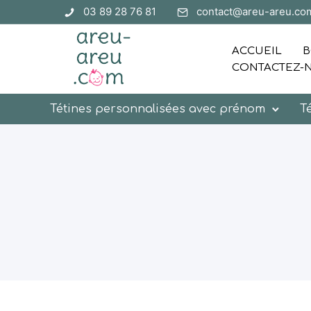
03 89 28 76 81
contact@areu-areu.co
ACCUEIL
B
CONTACTEZ-
Tétines personnalisées avec prénom
T