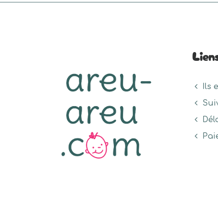
Lien
Ils 
Sui
Dél
Pai