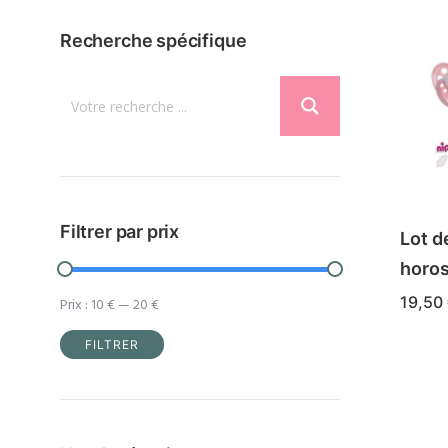
Recherche spécifique
Filtrer par prix
Lot d
horo
19,50
Prix :
10 €
—
20 €
Ce
CHOIX
FILTRER
produ
Prix
Prix
a
min
max
plusi
varia