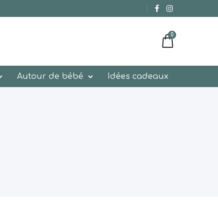
0
Autour de bébé
Idées cadeaux