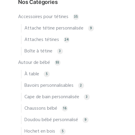
Nos Catégories
Les
optio
Accessoires pour tétines
35
peuv
Attache tétine personnalisée
9
être
Attaches tétines
24
chois
sur
Boîte à tétine
3
la
Autour de bébé
93
page
À table
5
du
produ
Bavoirs personnalisables
2
Cape de bain personnalisée
3
Chaussons bébé
16
Doudou bébé personnalisé
9
Hochet en bois
5