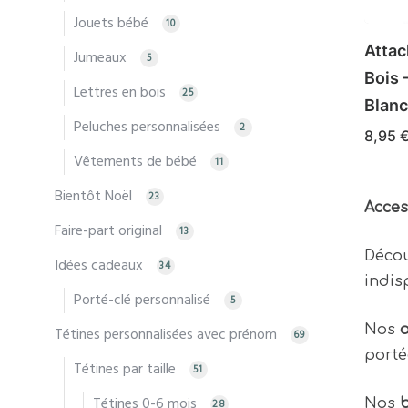
Jouets bébé
10
Attac
Jumeaux
5
Bois 
Lettres en bois
25
Blanc
Peluches personnalisées
2
8,95
Vêtements de bébé
11
Bientôt Noël
23
Acces
Faire-part original
13
Déco
Idées cadeaux
34
indis
Porté-clé personnalisé
5
Nos
a
Tétines personnalisées avec prénom
69
porté
Tétines par taille
51
Tétines 0-6 mois
Nos
b
28