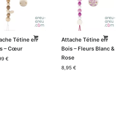
ache Tétine en
Attache Tétine en
s – Cœur
Bois – Fleurs Blanc &
Rose
99
€
8,95
€