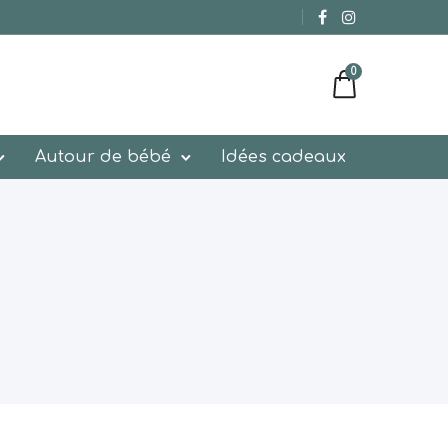
0
Autour de bébé
Idées cadeaux