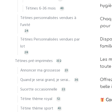
hygiè
Tétines 6-36 mois
40
Tétines personnalisées vendues à
Chaqu
l'unité
pour 
24
Tétines Personnalisées vendues par
Dispo
lot
famill
28
Les m
Tétines pré-imprimées
332
toute
Annoncer ma grossesse
23
Quand je serai grand, je serai...
Offre
36
belle
Sucette occasionnelle
22
Tétine thème royal
12
Co
Tétine thème sport
43