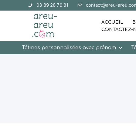
03 89 28 76 81
contact@areu-areu.co
ACCUEIL
B
CONTACTEZ-
Tétines personnalisées avec prénom
T