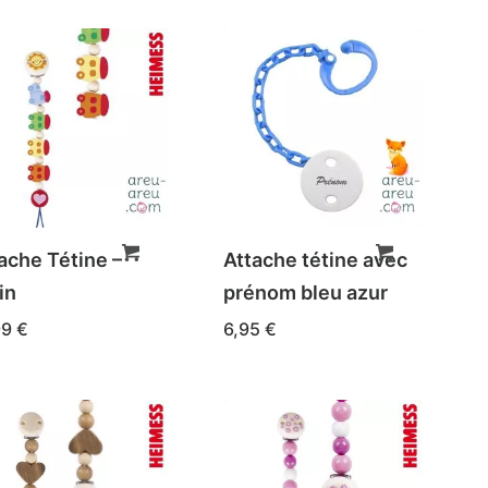
ache Tétine –
Attache tétine avec
in
prénom bleu azur
99
€
6,95
€