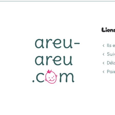
Lien
Ils 
Sui
Dél
Pai