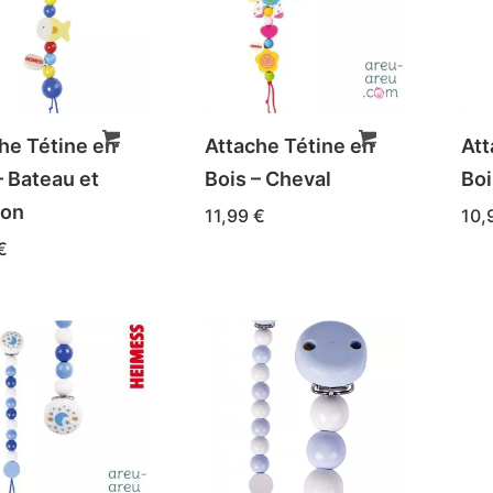
he Tétine en
Attache Tétine en
Att
– Bateau et
Bois – Cheval
Boi
son
11,99
€
10,
€