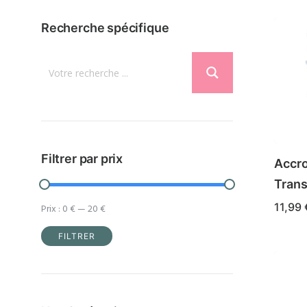
Recherche spécifique
Filtrer par prix
Accro
Trans
11,99
Prix :
0 €
—
20 €
FILTRER
Prix
Prix
min
max