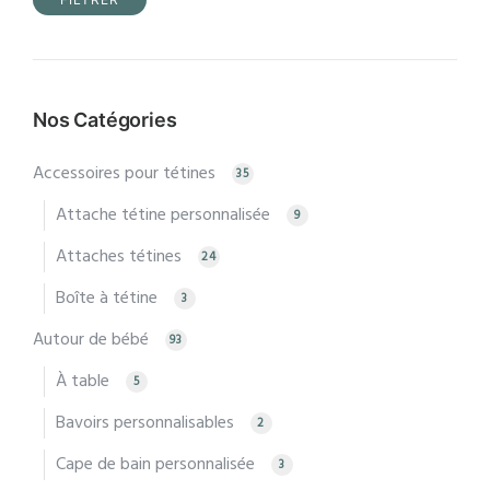
Prix
Prix
min
max
Nos Catégories
Accessoires pour tétines
35
Attache tétine personnalisée
9
Attaches tétines
24
Boîte à tétine
3
Autour de bébé
93
À table
5
Bavoirs personnalisables
2
Cape de bain personnalisée
3