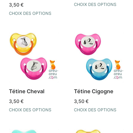
3,50
€
CHOIX DES OPTIONS
la
la
Ce
CHOIX DES OPTIONS
page
page
produit
Ce
du
du
a
produit
produit
produit
plusieurs
a
variations.
plusieurs
Les
variations.
options
Les
peuvent
options
être
peuvent
choisies
être
Tétine Cheval
Tétine Cigogne
sur
choisies
3,50
€
3,50
€
la
sur
CHOIX DES OPTIONS
CHOIX DES OPTIONS
page
la
Ce
Ce
du
page
produit
produit
produit
du