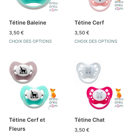
options
peuvent
être
Tétine Baleine
Tétine Cerf
choisies
3,50
€
3,50
€
sur
CHOIX DES OPTIONS
CHOIX DES OPTIONS
la
Ce
Ce
page
produit
produit
du
a
a
produit
plusieurs
plusieurs
variations.
variations.
Les
Les
options
options
peuvent
peuvent
être
être
Tétine Cerf et
Tétine Chat
choisies
choisies
Fleurs
3,50
€
sur
sur