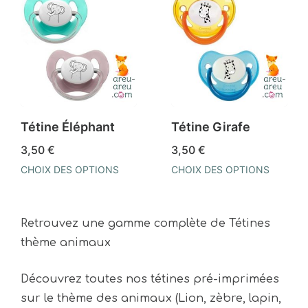
a
a
produit
plusieurs
plusieurs
variations.
variations.
Les
Les
options
options
peuvent
peuvent
être
être
Tétine Éléphant
Tétine Girafe
choisies
choisies
3,50
€
3,50
€
sur
sur
CHOIX DES OPTIONS
CHOIX DES OPTIONS
la
la
Ce
Ce
page
page
produit
produit
du
du
Retrouvez une gamme complète de Tétines
a
a
produit
produit
thème animaux
plusieurs
plusieurs
variations.
variations.
Découvrez toutes nos tétines pré-imprimées
Les
Les
sur le thème des animaux
(Lion, zèbre, lapin,
options
options