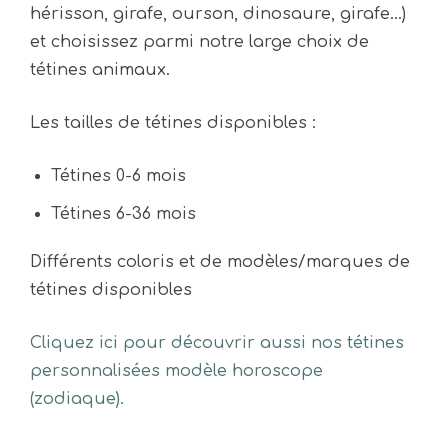
hérisson, girafe, ourson, dinosaure, girafe…)
peuvent
peuvent
et choisissez parmi notre large choix de
être
être
tétines animaux.
choisies
choisies
sur
sur
Les tailles de tétines disponibles :
la
la
page
page
Tétines 0-6 mois
du
du
Tétines 6-36 mois
produit
produit
Différents coloris et de modèles/marques de
tétines disponibles
Cliquez ici pour découvrir aussi nos tétines
personnalisées modèle
horoscope
(zodiaque)
.