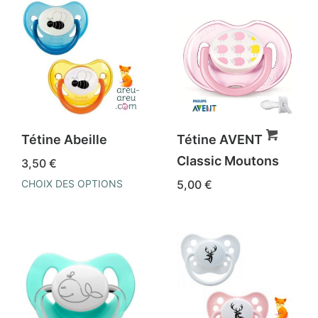
Tétine Abeille
Tétine AVENT
Classic Moutons
3,50
€
CHOIX DES OPTIONS
5,00
€
Ce
produit
a
plusieurs
variations.
Les