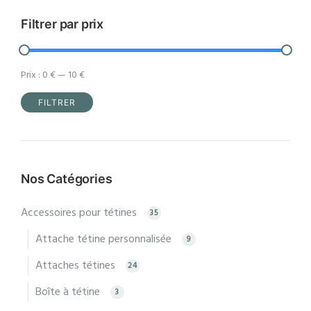
sur
la
Filtrer par prix
page
du
Prix :
0 €
—
10 €
produit
FILTRER
Prix
Prix
min
max
Nos Catégories
Accessoires pour tétines
35
Attache tétine personnalisée
9
Attaches tétines
24
Boîte à tétine
3