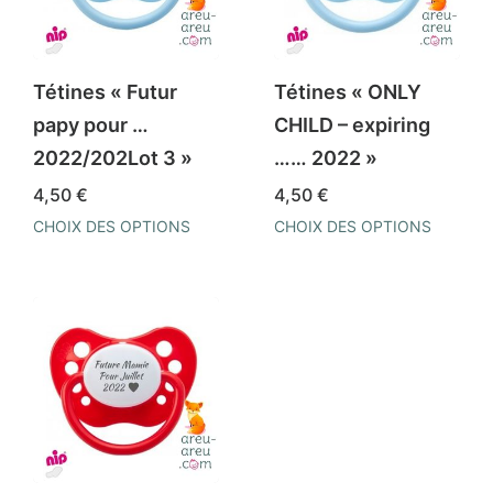
peuvent
options
être
peuvent
choisies
être
Tétines « Futur
Tétines « ONLY
sur
choisies
papy pour …
CHILD – expiring
la
sur
2022/202Lot 3 »
…… 2022 »
page
la
4,50
€
4,50
€
du
page
CHOIX DES OPTIONS
CHOIX DES OPTIONS
produit
du
Ce
Ce
produit
produit
produit
a
a
plusieurs
plusieurs
variations.
variations.
Les
Les
options
options
peuvent
peuvent