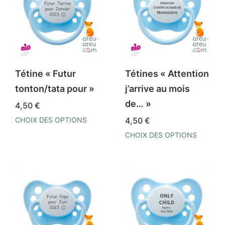
Tétine « Futur
Tétines « Attention
tonton/tata pour »
j’arrive au mois
de… »
4,50
€
CHOIX DES OPTIONS
4,50
€
Ce
CHOIX DES OPTIONS
produit
Ce
a
produit
plusieurs
a
variations.
plusieurs
Les
variations.
options
Les