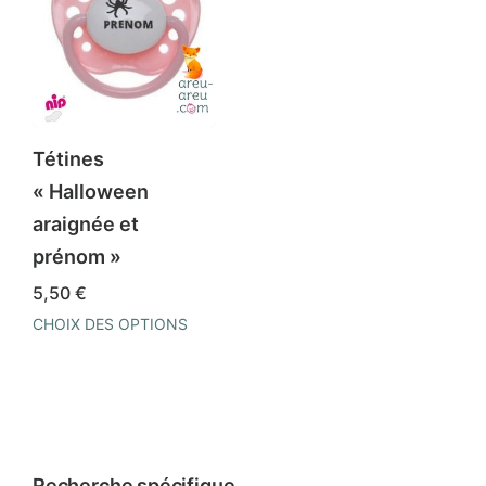
Tétines
« Halloween
araignée et
prénom »
5,50
€
CHOIX DES OPTIONS
Ce
produit
a
plusieurs
variations.
Recherche spécifique