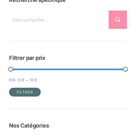
Les
options
peuvent
être
choisies
sur
la
Filtrer par prix
page
du
Prix :
0 €
—
10 €
produit
FILTRER
Prix
Prix
min
max
Nos Catégories