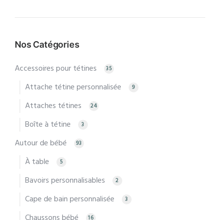
Prix
Prix
min
max
Nos Catégories
Accessoires pour tétines
35
Attache tétine personnalisée
9
Attaches tétines
24
Boîte à tétine
3
Autour de bébé
93
À table
5
Bavoirs personnalisables
2
Cape de bain personnalisée
3
Chaussons bébé
16