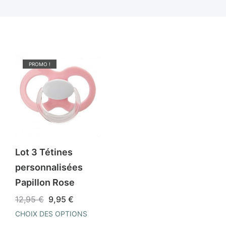
PROMO !
Lot 3 Tétines
personnalisées
Papillon Rose
Le
Le
12,95
€
9,95
€
prix
prix
CHOIX DES OPTIONS
initial
actuel
était :
est :