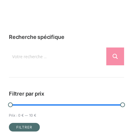
Ce
12,95 €.
9,95 €.
produit
a
plusieurs
variations.
Recherche spécifique
Les
options
peuvent
être
choisies
sur
la
Filtrer par prix
page
du
Prix :
0 €
—
10 €
produit
FILTRER