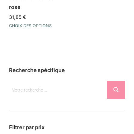
rose
31,85
€
CHOIX DES OPTIONS
Ce
produit
a
plusieurs
variations.
Recherche spécifique
Les
options
peuvent
être
choisies
sur
la
Filtrer par prix