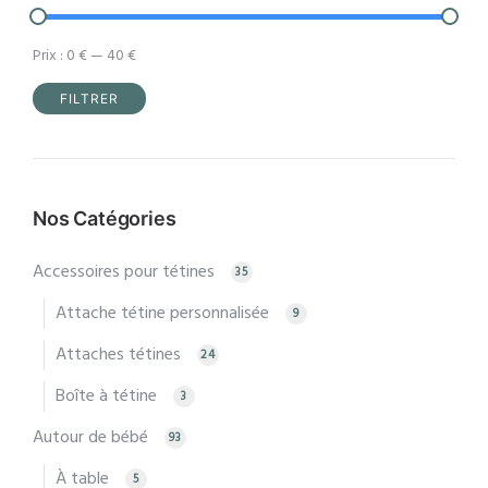
page
du
Prix :
0 €
—
40 €
produit
FILTRER
Prix
Prix
min
max
Nos Catégories
Accessoires pour tétines
35
Attache tétine personnalisée
9
Attaches tétines
24
Boîte à tétine
3
Autour de bébé
93
À table
5