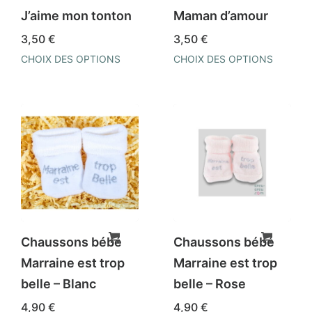
J’aime mon tonton
Maman d’amour
3,50
€
3,50
€
CHOIX DES OPTIONS
CHOIX DES OPTIONS
Ce
Ce
produit
produit
a
a
plusieurs
plusieurs
variations.
variations.
Les
Les
options
options
peuvent
peuvent
être
être
Chaussons bébé
Chaussons bébé
choisies
choisies
Marraine est trop
Marraine est trop
sur
sur
belle – Blanc
belle – Rose
la
la
4,90
€
4,90
€
page
page