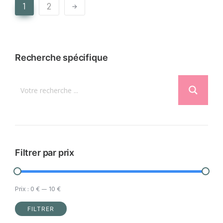
1
2
Recherche spécifique
Filtrer par prix
Prix :
0 €
—
10 €
FILTRER
Prix
Prix