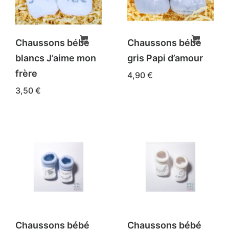
options
options
peuvent
peuvent
être
être
Chaussons bébé
Chaussons bébé
choisies
choisies
blancs J’aime mon
gris Papi d’amour
sur
sur
frère
4,90
€
la
la
3,50
€
page
page
du
du
produit
produit
Chaussons bébé
Chaussons bébé