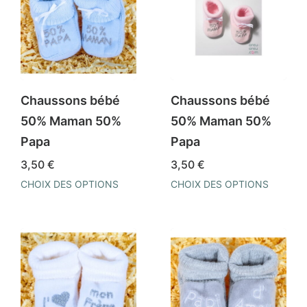
Chaussons bébé
Chaussons bébé
50% Maman 50%
50% Maman 50%
Papa
Papa
3,50
€
3,50
€
CHOIX DES OPTIONS
CHOIX DES OPTIONS
Ce
Ce
produit
produit
a
a
plusieurs
plusieurs
variations.
variations.
Les
Les