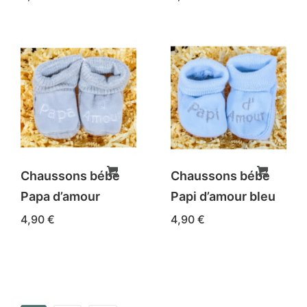
du
du
produit
produit
Chaussons bébé
Chaussons bébé
Papa d’amour
Papi d’amour bleu
4,90
€
4,90
€