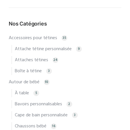
min
max
Nos Catégories
Accessoires pour tétines
35
Attache tétine personnalisée
9
Attaches tétines
24
Boîte à tétine
3
Autour de bébé
93
À table
5
Bavoirs personnalisables
2
Cape de bain personnalisée
3
Chaussons bébé
16