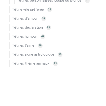
Tétines personnalisées Coupe du Monde
11
Tétine ville préférée
29
Tétines d'amour
18
Tétines déclaration
32
Tétines humour
63
Tétines J'aime
58
Tétines signe astrologique
25
Tétines thème animaux
22