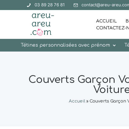
03 89 28 76 81
contact@areu-areu.co
ACCUEIL
B
CONTACTEZ-
Tétines personnalisées avec prénom
T
Couverts Garçon Vo
Voitur
Accueil
»
Couverts Garçon 