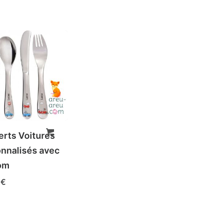
rts Voitures
nnalisés avec
om
0
€