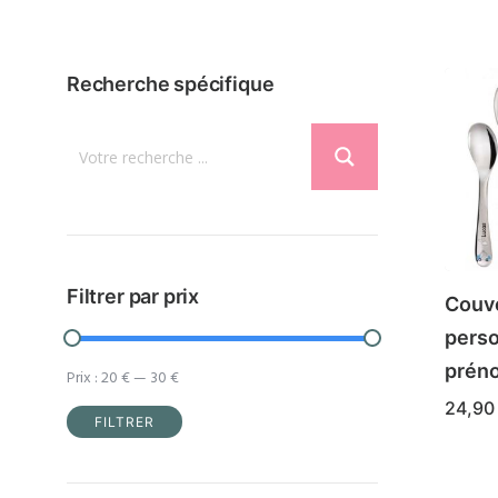
Recherche spécifique
Filtrer par prix
Couve
perso
prén
Prix :
20 €
—
30 €
24,9
FILTRER
Prix
Prix
min
max