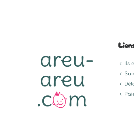
Lien
Ils 
Sui
Dél
Pai