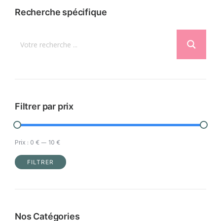
variations.
Recherche spécifique
Les
options
peuvent
être
choisies
sur
la
Filtrer par prix
page
du
Prix :
0 €
—
10 €
produit
FILTRER
Prix
Prix
min
max
Nos Catégories