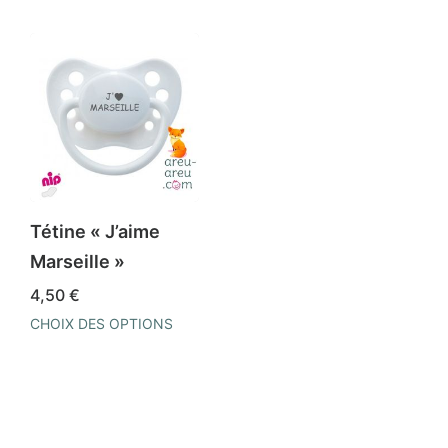
Tétine « J’aime
Marseille »
4,50
€
CHOIX DES OPTIONS
Ce
produit
a
plusieurs