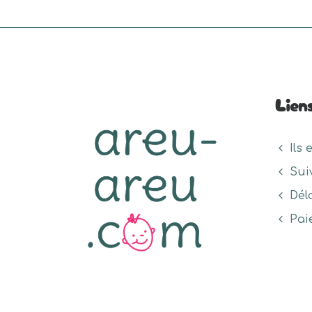
Lien
Ils 
Sui
Dél
Pai