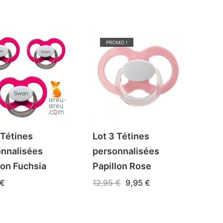
PROMO !
 Tétines
Lot 3 Tétines
nnalisées
personnalisées
lon Fuchsia
Papillon Rose
Le
Le
€
12,95
€
9,95
€
prix
prix
Ce
 DES OPTIONS
CHOIX DES OPTIONS
initial
actuel
était :
est :
it
produit
12,95 €.
9,95 €.