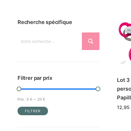
Recherche spécifique
Filtrer par prix
Lot 3
perso
Papil
Prix :
0 €
—
20 €
12,95
FILTRER
Ce
CHOIX
Prix
Prix
produ
min
max