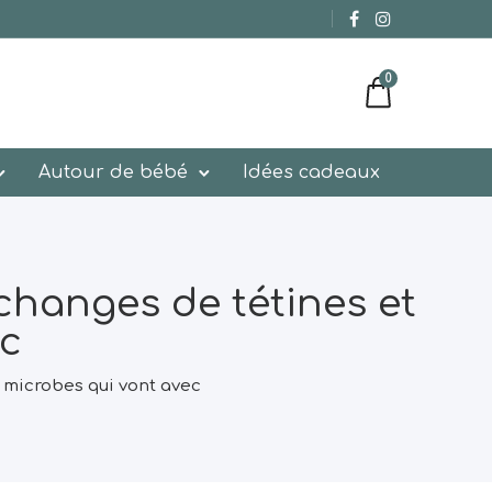
0
Autour de bébé
Idées cadeaux
Échanges de tétines et
ec
s microbes qui vont avec