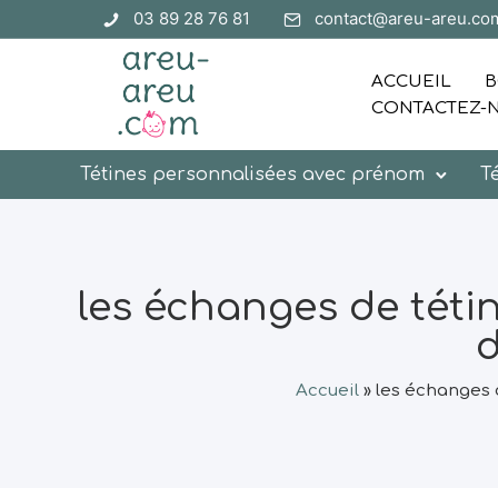
03 89 28 76 81
contact@areu-areu.co
ACCUEIL
B
CONTACTEZ-
Tétines personnalisées avec prénom
T
les échanges de tétin
d
Accueil
»
les échanges d