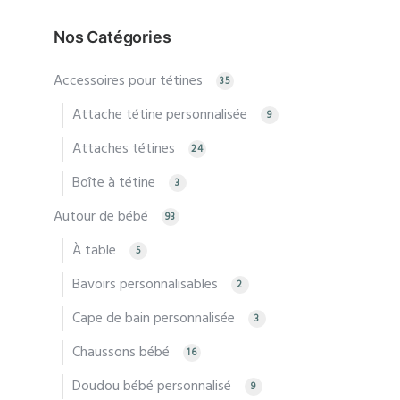
a
plusi
Nos Catégories
varia
Accessoires pour tétines
Les
35
optio
Attache tétine personnalisée
9
peuv
Attaches tétines
24
être
chois
Boîte à tétine
3
sur
Autour de bébé
93
la
À table
5
page
du
Bavoirs personnalisables
2
produ
Cape de bain personnalisée
3
Chaussons bébé
16
Doudou bébé personnalisé
9