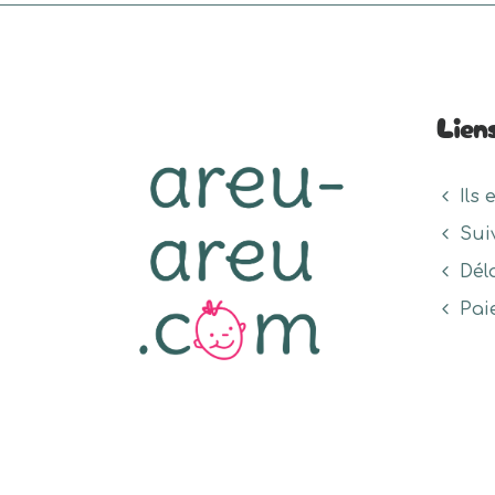
Lien
Ils 
Sui
Dél
Pai