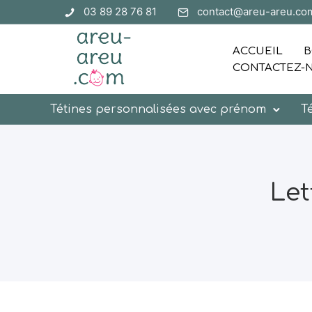
03 89 28 76 81
contact@areu-areu.co
ACCUEIL
B
CONTACTEZ-
Tétines personnalisées avec prénom
T
Let