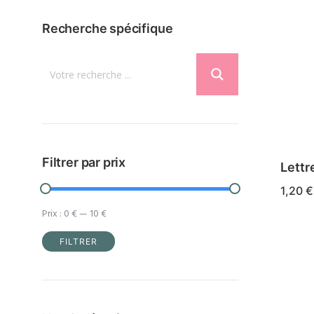
Recherche spécifique
Filtrer par prix
Lettre
1,20
€
Prix :
0 €
—
10 €
FILTRER
Prix
Prix
min
max