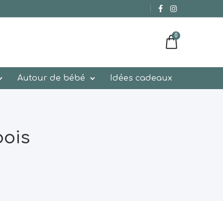
0
Autour de bébé
Idées cadeaux
bois