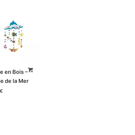
e en Bois –
 de la Mer
€