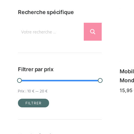
Recherche spécifique
Filtrer par prix
Mobil
Monde
15,95
Prix :
10 €
—
20 €
FILTRER
Prix
Prix
min
max