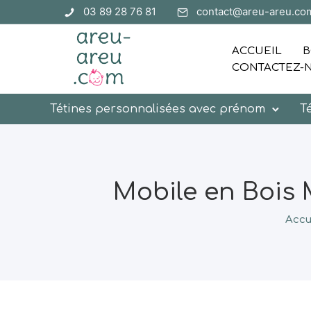
03 89 28 76 81
contact@areu-areu.co
ACCUEIL
B
CONTACTEZ-
Tétines personnalisées avec prénom
T
Mobile en Bois 
Accu