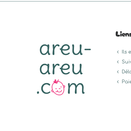
Lien
Ils 
Sui
Dél
Pai