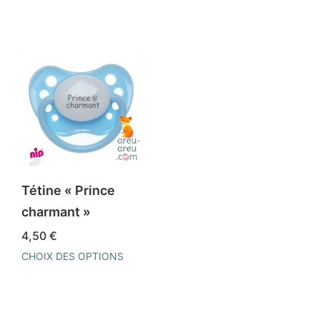
Tétine « Prince
charmant »
4,50
€
CHOIX DES OPTIONS
Ce
produit
a