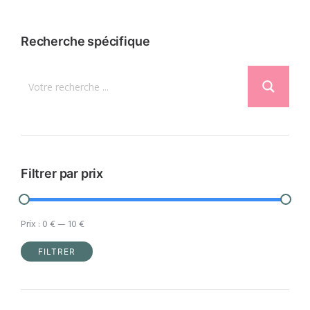
plusieurs
variations.
Recherche spécifique
Les
options
peuvent
être
choisies
sur
la
Filtrer par prix
page
du
Prix :
0 €
—
10 €
produit
FILTRER
Prix
Prix
min
max