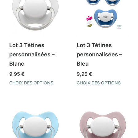
Lot 3 Tétines
Lot 3 Tétines
personnalisées –
personnalisées –
Blanc
Bleu
9,95
€
9,95
€
CHOIX DES OPTIONS
CHOIX DES OPTIONS
Ce
Ce
produit
produit
a
a
plusieurs
plusieurs
variations.
variations.
Les
Les