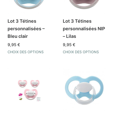
options
options
peuvent
peuvent
être
être
Lot 3 Tétines
Lot 3 Tétines
choisies
choisies
personnalisées –
personnalisées NIP
sur
sur
Bleu clair
– Lilas
la
la
9,95
€
9,95
€
page
page
CHOIX DES OPTIONS
CHOIX DES OPTIONS
du
du
Ce
Ce
produit
produit
produit
produit
a
a
plusieurs
plusieurs
variations.
variations.
Les
Les
options
options
peuvent
peuvent