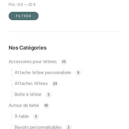
Prix :
0 €
—
20 €
FILTRER
Prix
Prix
min
max
Nos Catégories
Accessoires pour tétines
35
Attache tétine personnalisée
9
Attaches tétines
24
Boîte à tétine
3
Autour de bébé
93
À table
5
Bavoirs personnalisables
2