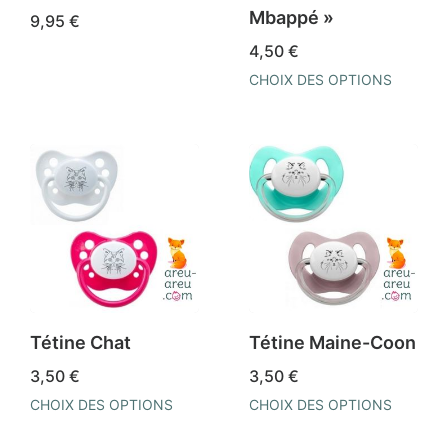
sur
sur
Mbappé »
9,95
€
la
la
4,50
€
page
page
CHOIX DES OPTIONS
du
du
Ce
produit
produit
produit
a
plusieurs
variations.
Les
options
peuvent
être
Tétine Chat
Tétine Maine-Coon
choisies
3,50
€
3,50
€
sur
CHOIX DES OPTIONS
CHOIX DES OPTIONS
la
Ce
Ce
page