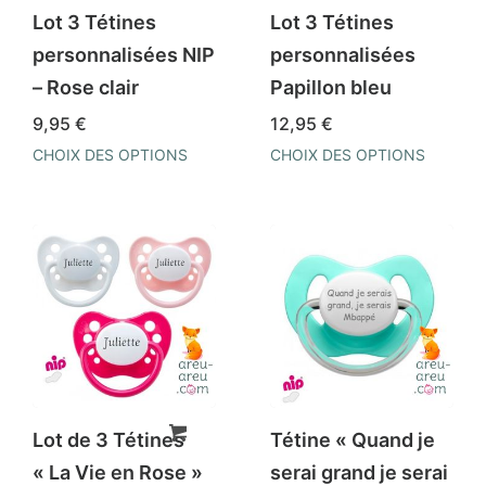
être
être
Lot 3 Tétines
Lot 3 Tétines
choisies
choisies
personnalisées NIP
personnalisées
sur
sur
– Rose clair
Papillon bleu
la
la
9,95
€
12,95
€
page
page
CHOIX DES OPTIONS
CHOIX DES OPTIONS
du
du
Ce
Ce
produit
produit
produit
produit
a
a
plusieurs
plusieurs
variations.
variations.
Les
Les
options
options
peuvent
peuvent
être
être
Lot de 3 Tétines
Tétine « Quand je
choisies
choisies
« La Vie en Rose »
serai grand je serai