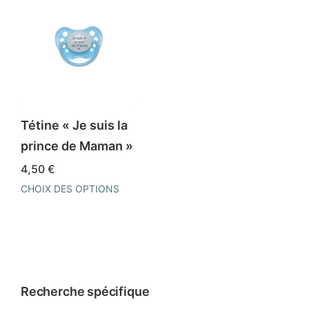
Tétine « Je suis la
prince de Maman »
4,50
€
CHOIX DES OPTIONS
Ce
produit
a
plusieurs
variations.
Recherche spécifique
Les