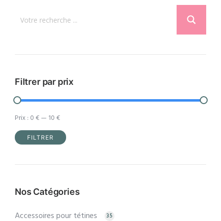
options
peuvent
être
choisies
sur
la
Filtrer par prix
page
du
Prix :
0 €
—
10 €
produit
FILTRER
Prix
Prix
min
max
Nos Catégories
Accessoires pour tétines
35