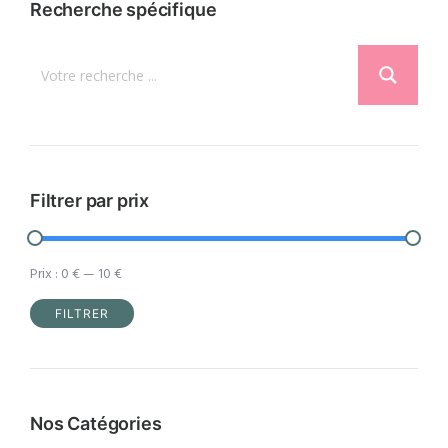
Recherche spécifique
Les
options
peuvent
être
choisies
sur
la
Filtrer par prix
page
du
Prix :
0 €
—
10 €
produit
FILTRER
Prix
Prix
min
max
Nos Catégories