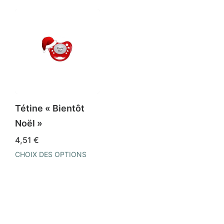
Tétine « Bientôt
Noël »
4,51
€
CHOIX DES OPTIONS
Ce
produit
a
plusieurs
variations.