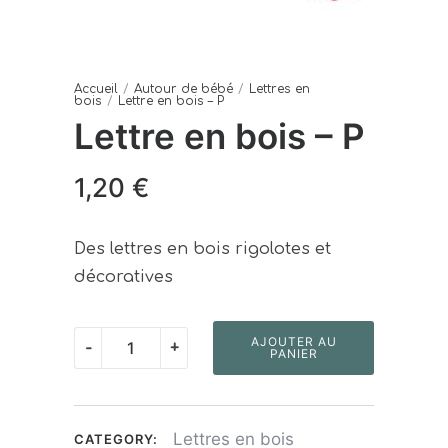
Accueil
/
Autour de bébé
/
Lettres en
bois
/
Lettre en bois – P
Lettre en bois – P
1,20
€
Des lettres en bois rigolotes et
décoratives
quantité
AJOUTER AU
-
+
PANIER
de
Lettre
en
Lettres en bois
CATEGORY: