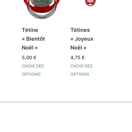
Tétine
Tétines
Body 
« Bientôt
« Joyeux
« Jo
Noël »
Noël »
Noël
5,00
€
4,75
€
18,0
CHOIX DES
CHOIX DES
CHOIX
OPTIONS
OPTIONS
OPTI
Ce
Ce
Ce
produit
produit
prod
a
a
a
plusieurs
plusieurs
plusi
variations.
variations.
varia
Les
Les
Les
options
options
opti