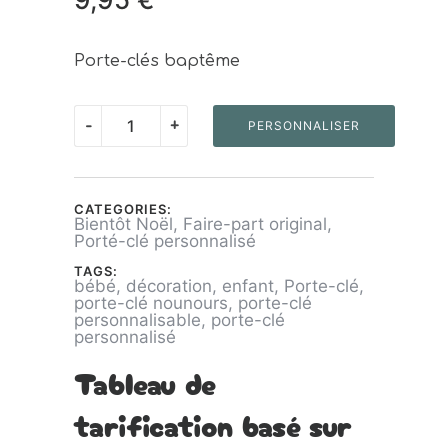
Porte-clés baptême
quantité
-
+
PERSONNALISER
de
Porte-
clés
CATEGORIES:
Bientôt Noël
,
Faire-part original
,
Nounours
Porté-clé personnalisé
Personnalisé
TAGS:
bébé
,
décoration
,
enfant
,
Porte-clé
,
porte-clé nounours
,
porte-clé
personnalisable
,
porte-clé
personnalisé
Tableau de
tarification basé sur