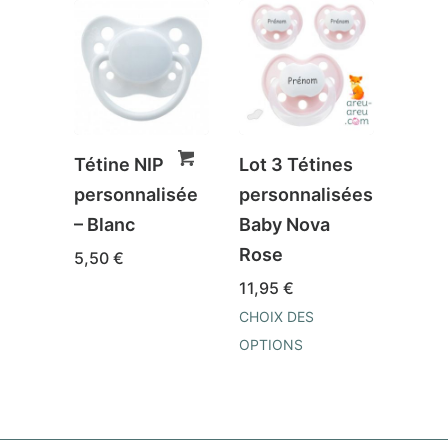
Tétine NIP
Lot 3 Tétines
Téti
personnalisée
personnalisées
prén
– Blanc
Baby Nova
Nova
Rose
5,50
€
4,96
11,95
€
CHOIX
OPTI
CHOIX DES
Ce
OPTIONS
prod
Ce
a
produit
plusi
a