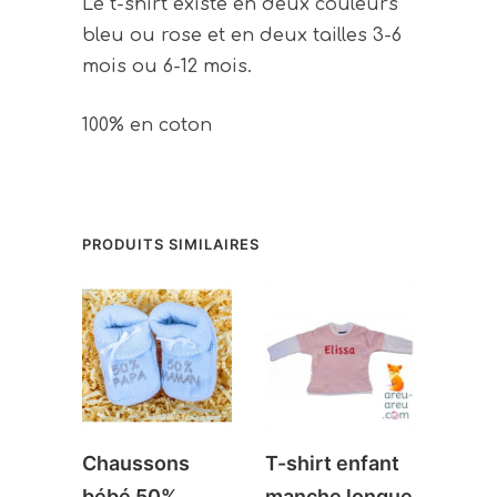
Le t-shirt existe en deux couleurs
bleu ou rose et en deux tailles 3-6
mois ou 6-12 mois.
100% en coton
PRODUITS SIMILAIRES
Chaussons
T-shirt enfant
Chau
bébé 50%
manche longue
béb