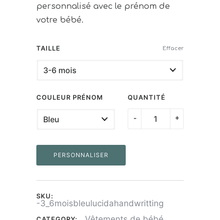
personnalisé avec le prénom de
votre bébé.
TAILLE
Effacer
COULEUR PRÉNOM
QUANTITÉ
quantité
-
+
de
T-
PERSONNALISER
shirt
bébé
personnalisé
SKU:
manche
-3_6moisbleulucidahandwritting
longue
Vêtements de bébé
CATEGORY: