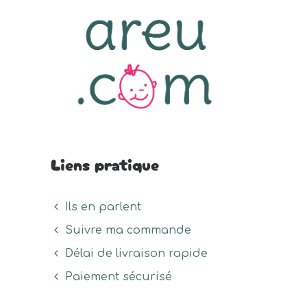
la
sur
sur
page
la
la
du
page
page
prod
du
du
produit
produit
Liens pratique
Ils en parlent
Suivre ma commande
Délai de livraison rapide
Paiement sécurisé