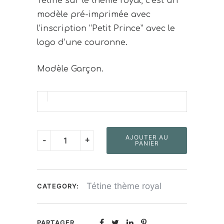
Tétine sur le thème royal, c’est un
modèle pré-imprimée avec
l’inscription “Petit Prince” avec le
logo d’une couronne.
Modèle Garçon.
quantité
AJOUTER AU
-
+
PANIER
de
Tétine
"Petit
Tétine thème royal
CATEGORY:
Prince"
PARTAGER