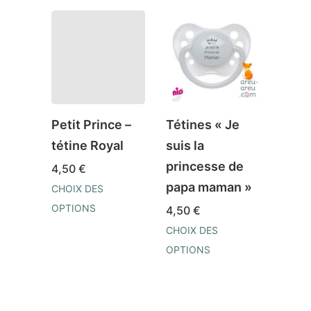
Petit Prince –
Tétines « Je
Tétin
tétine Royal
suis la
Prin
princesse de
4,50
€
4,50
papa maman »
CHOIX DES
CHOIX
OPTIONS
OPTI
4,50
€
Ce
Ce
CHOIX DES
produit
prod
OPTIONS
a
a
Ce
plusieurs
plusi
produit
variations.
varia
a