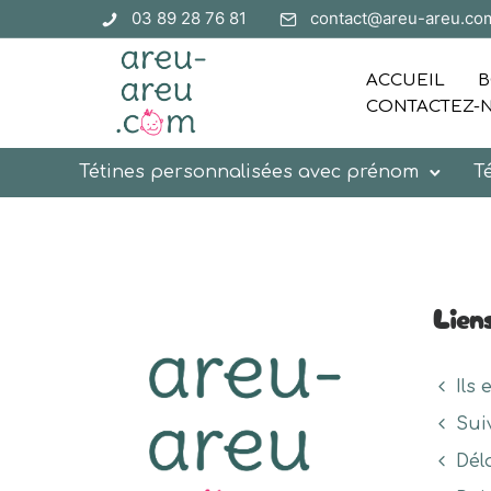
03 89 28 76 81
contact@areu-areu.co
ACCUEIL
B
CONTACTEZ-
Tétines personnalisées avec prénom
T
Lien
Ils 
Sui
Dél