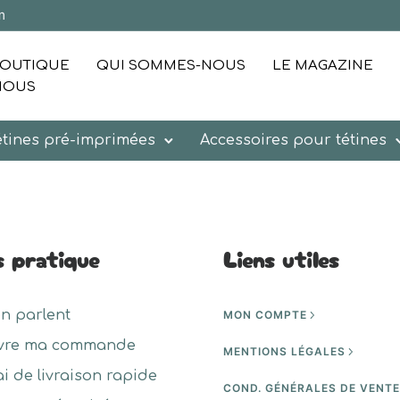
m
OUTIQUE
QUI SOMMES-NOUS
LE MAGAZINE
NOUS
étines pré-imprimées
Accessoires pour tétines
s pratique
Liens utiles
en parlent
MON COMPTE
vre ma commande
MENTIONS LÉGALES
ai de livraison rapide
COND. GÉNÉRALES DE VENT