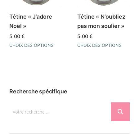
peuvent
peuvent
être
être
Tétine « J’adore
Tétine « N’oubliez
choisies
choisies
Noël »
pas mon soulier »
sur
sur
5,00
€
5,00
€
la
la
CHOIX DES OPTIONS
CHOIX DES OPTIONS
page
page
Ce
Ce
du
du
produit
produit
produit
produit
a
a
plusieurs
plusieurs
variations.
variations.
Recherche spécifique
Les
Les
options
options
peuvent
peuvent
être
être
choisies
choisies