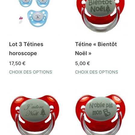
Lot 3 Tétines
Tétine « Bientôt
horoscope
Noël »
17,50
€
5,00
€
CHOIX DES OPTIONS
CHOIX DES OPTIONS
Ce
Ce
produit
produit
a
a
plusieurs
plusieurs
variations.
variations.
Les
Les
options
options