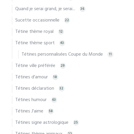
Quand je serai grand, je serai...
36
Sucette occasionnelle
22
Tétine thème royal
12
Tétine thème sport
43
Tétines personnalisées Coupe du Monde
11
Tétine ville préférée
29
Tétines d'amour
18
Tétines déclaration
32
Tétines humour
63
Tétines J'aime
58
Tétines signe astrologique
25
Tétines thème animaux
22