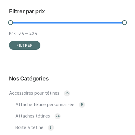
sur
sur
la
la
Filtrer par prix
page
page
du
du
Prix :
0 €
—
20 €
produit
produit
FILTRER
Prix
Prix
min
max
Nos Catégories
Accessoires pour tétines
35
Attache tétine personnalisée
9
Attaches tétines
24
Boîte à tétine
3