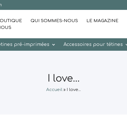
m
OUTIQUE
QUI SOMMES-NOUS
LE MAGAZINE
NOUS
étines pré-imprimées
Accessoires pour tétines
I love...
Accueil
»
I love...