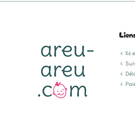
Lien
Ils 
Sui
Dél
Pai