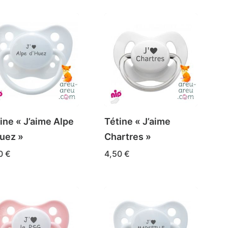
ine « J’aime Alpe
Tétine « J’aime
uez »
Chartres »
50
€
4,50
€
Ce
IX DES OPTIONS
CHOIX DES OPTIONS
duit
produit
a
sieurs
plusieurs
iations.
variations.