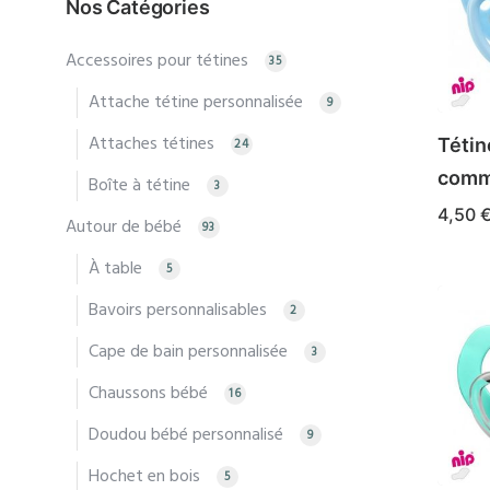
Nos Catégories
Les
optio
Accessoires pour tétines
35
peuv
Attache tétine personnalisée
9
être
Attaches tétines
Tétin
24
chois
comm
sur
Boîte à tétine
3
la
4,50
Autour de bébé
93
page
Ce
CHOIX
À table
5
du
produ
produ
Bavoirs personnalisables
a
2
plusi
Cape de bain personnalisée
3
varia
Chaussons bébé
16
Les
optio
Doudou bébé personnalisé
9
peuv
Hochet en bois
5
être