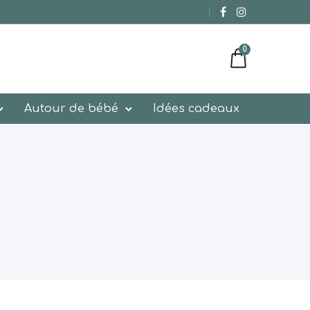
0
Autour de bébé
Idées cadeaux