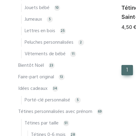
Jouets bébé
Tétin
10
chois
Saint
sur
Jumeaux
5
la
4,50
Lettres en bois
25
page
Ce
CHOIX
Peluches personnalisées
2
du
produ
produ
a
Vêtements de bébé
11
plusi
Bientôt Noël
23
varia
1
Faire-part original
13
Les
optio
Idées cadeaux
34
peuv
Porté-clé personnalisé
5
être
Tétines personnalisées avec prénom
69
chois
sur
Tétines par taille
51
la
Tétines 0-6 mois
28