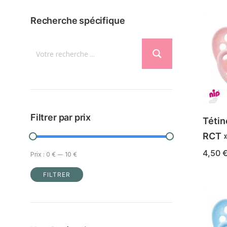
Recherche spécifique
Filtrer par prix
Tétin
RCT 
4,50
Prix :
0 €
—
10 €
Ce
CHOIX
FILTRER
produ
Prix
Prix
a
min
max
plusi
varia