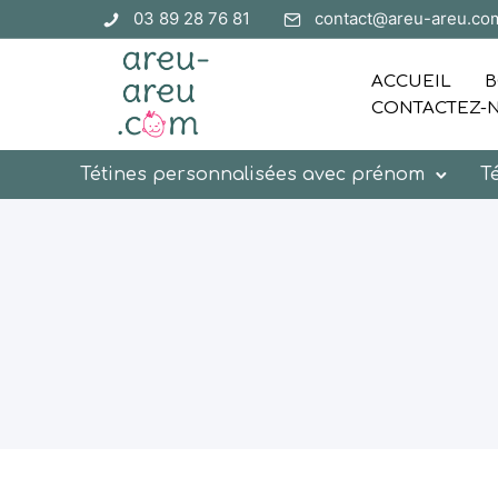
03 89 28 76 81
contact@areu-areu.co
ACCUEIL
B
CONTACTEZ-
Tétines personnalisées avec prénom
T