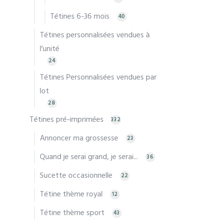
page
Tétines 6-36 mois
du
40
produ
Tétines personnalisées vendues à
l'unité
24
Tétines Personnalisées vendues par
lot
28
Tétines pré-imprimées
332
Annoncer ma grossesse
23
Quand je serai grand, je serai...
36
Sucette occasionnelle
22
Tétine thème royal
12
Tétine thème sport
43