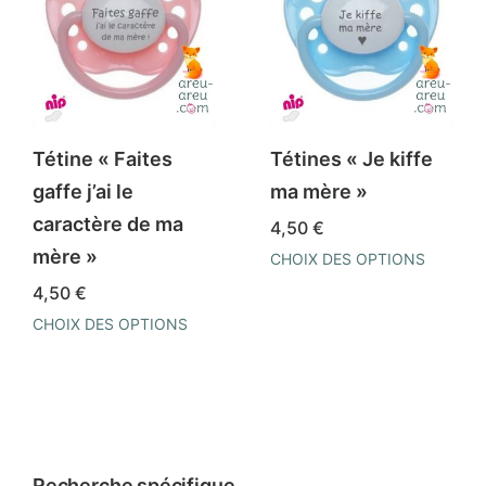
Tétine « Faites
Tétines « Je kiffe
gaffe j’ai le
ma mère »
caractère de ma
4,50
€
mère »
CHOIX DES OPTIONS
Ce
4,50
€
produit
CHOIX DES OPTIONS
a
Ce
plusieurs
produit
variations.
a
Les
plusieurs
options
variations.
Recherche spécifique