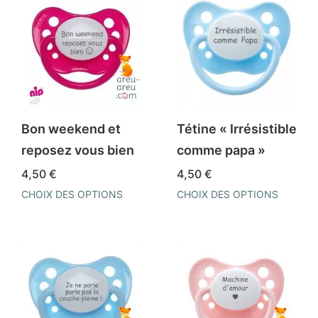
Bon weekend et
Tétine « Irrésistible
reposez vous bien
comme papa »
4,50
€
4,50
€
CHOIX DES OPTIONS
CHOIX DES OPTIONS
Ce
Ce
produit
produit
a
a
plusieurs
plusieurs
variations.
variations.
Les
Les