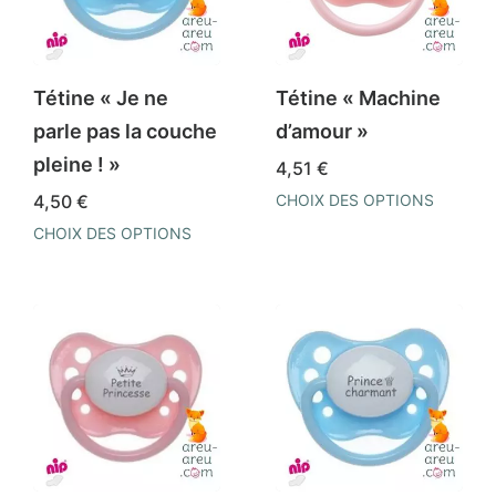
options
options
peuvent
peuvent
être
être
Tétine « Je ne
Tétine « Machine
choisies
choisies
parle pas la couche
d’amour »
sur
sur
pleine ! »
4,51
€
la
la
4,50
€
CHOIX DES OPTIONS
page
page
Ce
CHOIX DES OPTIONS
du
du
produit
Ce
produit
produit
a
produit
plusieurs
a
variations.
plusieurs
Les
variations.
options
Les
peuvent
options
être
peuvent