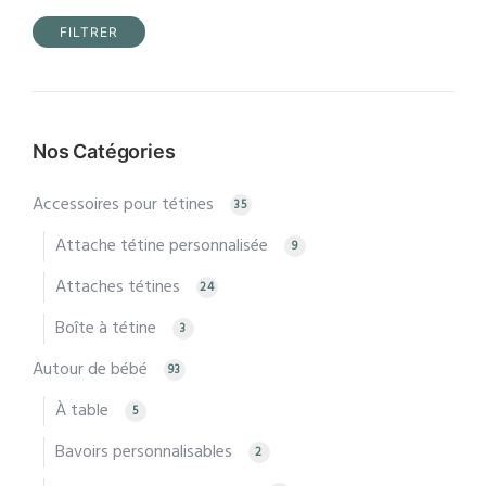
FILTRER
Prix
Prix
min
max
Nos Catégories
Accessoires pour tétines
35
Attache tétine personnalisée
9
Attaches tétines
24
Boîte à tétine
3
Autour de bébé
93
À table
5
Bavoirs personnalisables
2