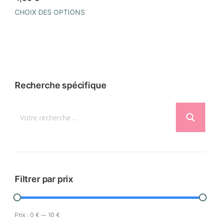
la
la
CHOIX DES OPTIONS
page
page
Ce
du
du
produit
produit
produit
a
plusieurs
variations.
Recherche spécifique
Les
options
peuvent
être
choisies
sur
la
Filtrer par prix
page
du
Prix :
0 €
—
10 €
produit