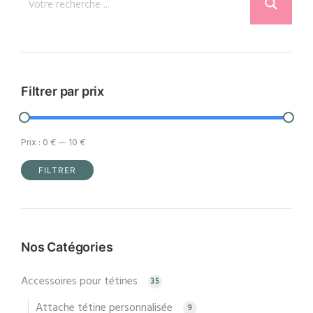
peuvent
être
choisies
sur
la
Filtrer par prix
page
du
Prix :
0 €
—
10 €
produit
FILTRER
Prix
Prix
min
max
Nos Catégories
Accessoires pour tétines
35
Attache tétine personnalisée
9