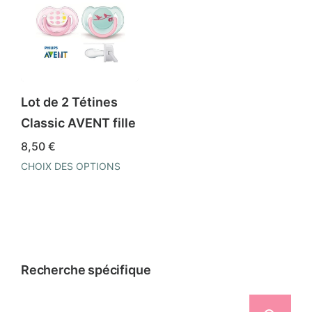
Lot de 2 Tétines
Classic AVENT fille
8,50
€
CHOIX DES OPTIONS
Ce
produit
a
plusieurs
variations.
Recherche spécifique
Les
options