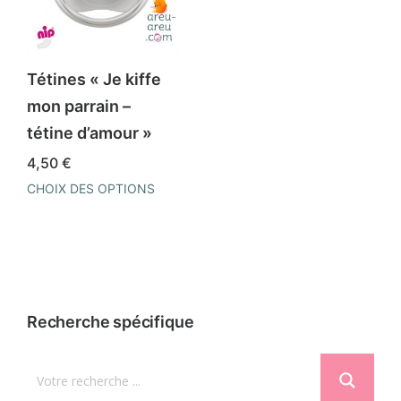
options
options
peuvent
peuvent
être
être
Tétines « Je kiffe
choisies
choisies
mon parrain –
sur
sur
tétine d’amour »
la
la
4,50
€
page
page
CHOIX DES OPTIONS
du
du
Ce
produit
produit
produit
a
plusieurs
variations.
Recherche spécifique
Les
options
peuvent