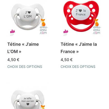
Tétine « J’aime
Tétine « J’aime la
L’OM »
France »
4,50
€
4,50
€
CHOIX DES OPTIONS
CHOIX DES OPTIONS
Ce
Ce
produit
produit
a
a
plusieurs
plusieurs
variations.
variations.
Les
Les