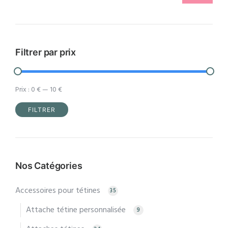
être
choisies
sur
la
Filtrer par prix
page
du
Prix :
0 €
—
10 €
produit
FILTRER
Prix
Prix
min
max
Nos Catégories
Accessoires pour tétines
35
Attache tétine personnalisée
9