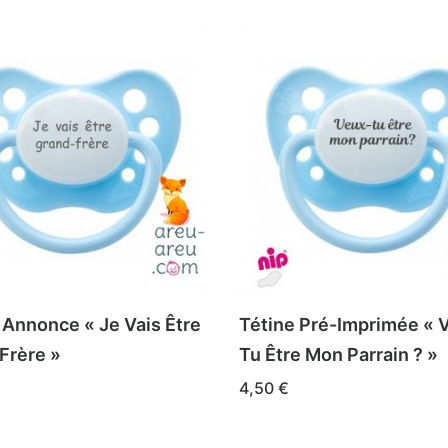
 Annonce « Je Vais Être
Tétine Pré-Imprimée « 
Frère »
Tu Être Mon Parrain ? »
4,50
€
Ce
DES OPTIONS
CHOIX DES OPTIONS
t
produit