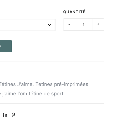
QUANTITÉ
quantité
-
+
de
Tétine
R
"J'aime
L'OM"
Tétines J'aime
,
Tétines pré-imprimées
e j'aime l'om tétine de sport