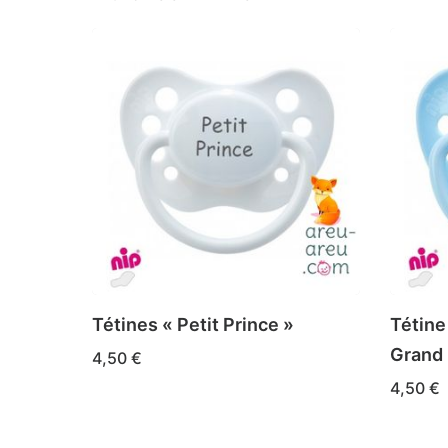
Tétines « Petit Prince »
Tétine
Grand 
4,50
€
Ce
CHOIX DES OPTIONS
4,50
€
produit
Ce
CHOIX 
a
produi