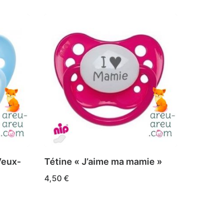
Veux-
Tétine « J’aime ma mamie »
4,50
€
Ce
CHOIX DES OPTIONS
produit
a