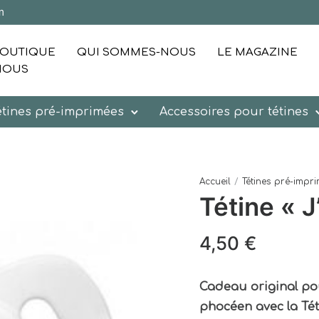
m
OUTIQUE
QUI SOMMES-NOUS
LE MAGAZINE
NOUS
étines pré-imprimées
Accessoires pour tétines
Accueil
/
Tétines pré-impr
Tétine « 
4,50
€
Cadeau original po
phocéen avec la Tét