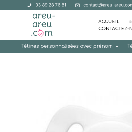
03 89 28 76 81
contact@areu-areu.co
ACCUEIL
B
CONTACTEZ-
Tétines personnalisées avec prénom
T