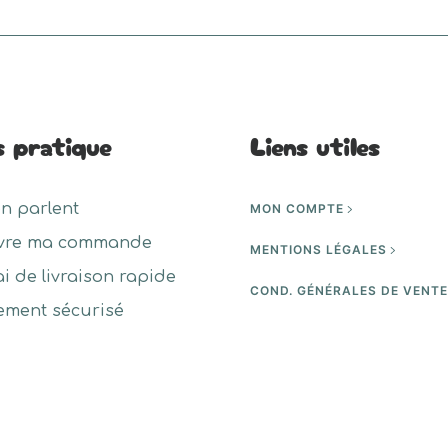
a
urs
plusieurs
ons.
variations.
Les
s pratique
Liens utiles
s
options
nt
peuvent
être
en parlent
MON COMPTE
es
choisies
vre ma commande
sur
MENTIONS LÉGALES
la
ai de livraison rapide
COND. GÉNÉRALES DE VENT
page
ement sécurisé
du
t
produit