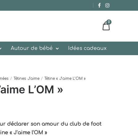
0
Autour de bébé
Idées cadeaux
imées
/
Tétines J'aime
/
Tétine « J’aime L’OM »
J’aime L’OM »
ur déclarer son amour du club de foot
ine « J’aime l’OM »