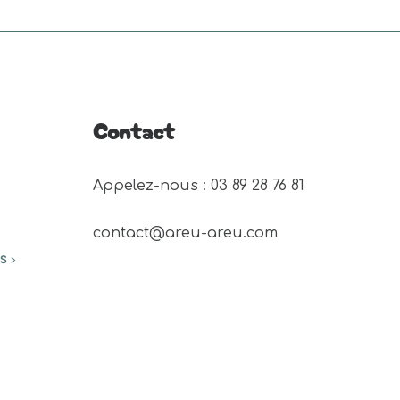
plusieurs
variations.
Les
options
peuvent
Contact
être
choisies
Appelez-nous : 03 89 28 76 81 
sur
la
contact@areu-areu.com
page
ES
du
produit