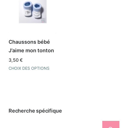
Chaussons bébé
J’aime mon tonton
3,50
€
CHOIX DES OPTIONS
Ce
produit
a
plusieurs
variations.
Recherche spécifique
Les
options