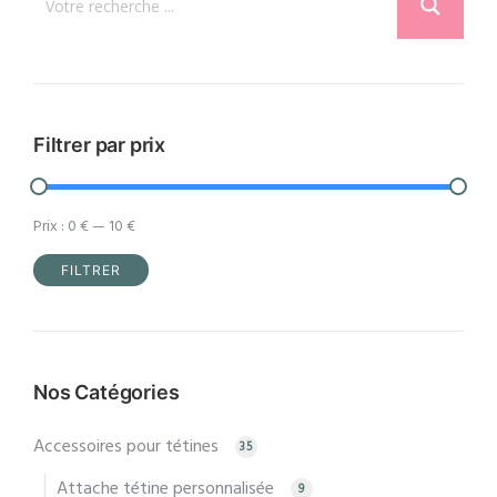
peuvent
être
choisies
sur
la
Filtrer par prix
page
du
Prix :
0 €
—
10 €
produit
FILTRER
Prix
Prix
min
max
Nos Catégories
Accessoires pour tétines
35
Attache tétine personnalisée
9