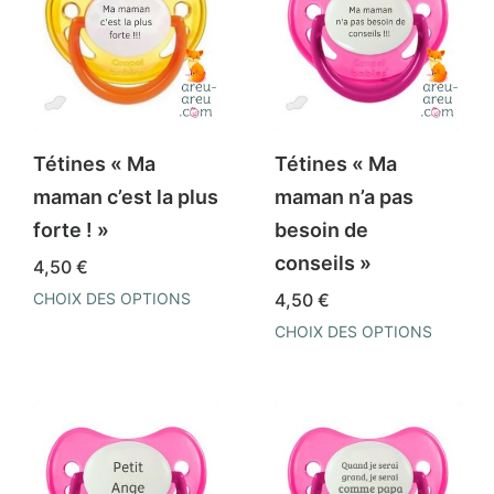
Les
variations.
options
Les
peuvent
options
être
peuvent
choisies
être
Tétines « Ma
Tétines « Ma
sur
choisies
maman c’est la plus
maman n’a pas
la
sur
forte ! »
besoin de
page
la
conseils »
4,50
€
du
page
CHOIX DES OPTIONS
4,50
€
produit
du
Ce
CHOIX DES OPTIONS
produit
produit
Ce
a
produit
plusieurs
a
variations.
plusieurs
Les
variations.