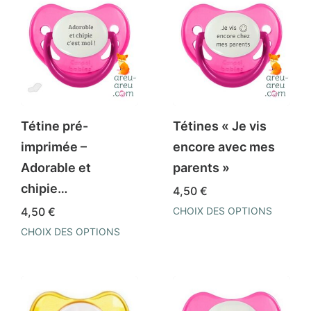
Tétine pré-
Tétines « Je vis
imprimée –
encore avec mes
Adorable et
parents »
chipie…
4,50
€
4,50
€
CHOIX DES OPTIONS
Ce
CHOIX DES OPTIONS
produit
Ce
a
produit
plusieurs
a
variations.
plusieurs