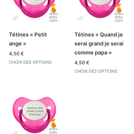
options
Les
peuvent
options
être
peuvent
choisies
être
Tétines « Petit
Tétines « Quand je
sur
choisies
ange »
serai grand je serai
la
sur
comme papa »
4,50
€
page
la
CHOIX DES OPTIONS
4,50
€
du
page
Ce
CHOIX DES OPTIONS
produit
du
produit
Ce
produit
a
produit
plusieurs
a
variations.
plusieurs
Les
variations.
options
Les
peuvent
options