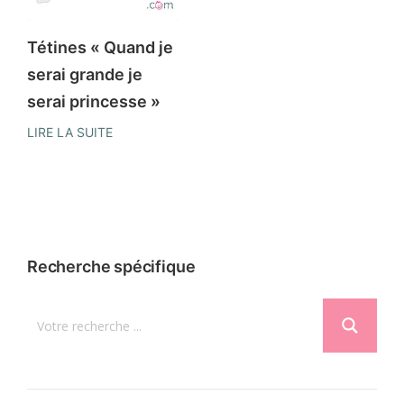
être
peuvent
choisies
être
Tétines « Quand je
sur
choisies
serai grande je
la
sur
serai princesse »
page
la
LIRE LA SUITE
du
page
produit
du
produit
Recherche spécifique