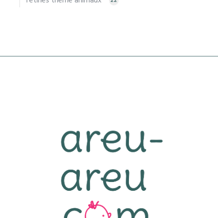
Tétines thème animaux
22