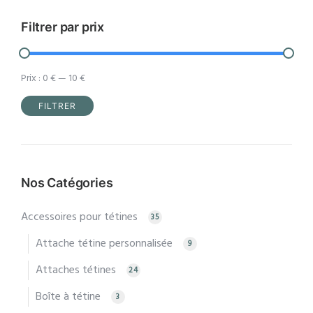
Filtrer par prix
Prix :
0 €
—
10 €
FILTRER
Prix
Prix
min
max
Nos Catégories
Accessoires pour tétines
35
Attache tétine personnalisée
9
Attaches tétines
24
Boîte à tétine
3