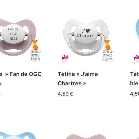
e » Fan de OGC
Tétine « J’aime
Tét
»
Chartres »
ble
€
4,50
€
4,
Ce
Ce
 DES OPTIONS
CHOIX DES OPTIONS
CHO
it
produit
pro
a
a
eurs
plusieurs
plu
tions.
variations.
var