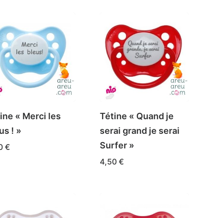
ine « Merci les
Tétine « Quand je
us ! »
serai grand je serai
Surfer »
50
€
IX DES OPTIONS
4,50
€
duit
Ce
CHOIX DES OPTIONS
produit
sieurs
a
iations.
plusieurs