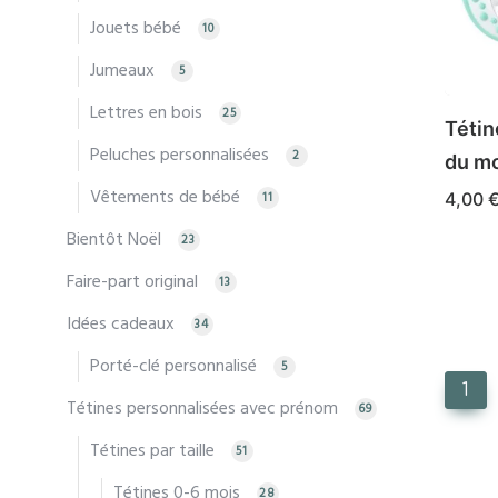
optio
Jouets bébé
10
peuv
Jumeaux
être
5
chois
Lettres en bois
25
Téti
sur
Peluches personnalisées
2
la
du m
page
Vêtements de bébé
11
4,00
du
Ce
CHOIX
Bientôt Noël
23
produ
produ
Faire-part original
13
a
Idées cadeaux
plusi
34
varia
Porté-clé personnalisé
5
Les
1
Tétines personnalisées avec prénom
69
optio
Tétines par taille
peuv
51
être
Tétines 0-6 mois
28