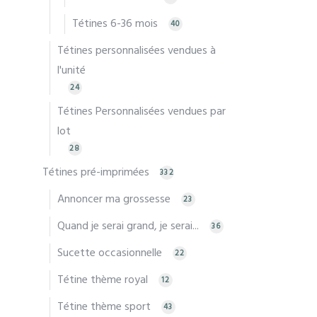
chois
Tétines 6-36 mois
40
sur
la
Tétines personnalisées vendues à
page
l'unité
du
24
produ
Tétines Personnalisées vendues par
lot
28
Tétines pré-imprimées
332
Annoncer ma grossesse
23
Quand je serai grand, je serai...
36
Sucette occasionnelle
22
Tétine thème royal
12
Tétine thème sport
43