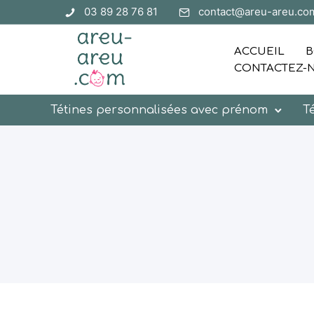
03 89 28 76 81
contact@areu-areu.co
ACCUEIL
B
CONTACTEZ-
Tétines personnalisées avec prénom
T