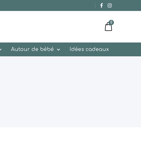
0
Autour de bébé
Idées cadeaux