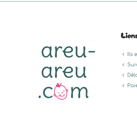
Lien
Ils 
Sui
Dél
Pai