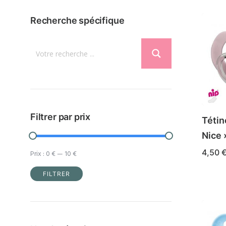
Recherche spécifique
Filtrer par prix
Tétin
Nice 
4,50
Prix :
0 €
—
10 €
Ce
CHOIX
FILTRER
produ
Prix
Prix
a
min
max
plusi
varia