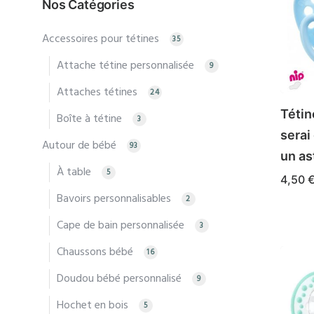
Nos Catégories
Les
optio
Accessoires pour tétines
35
peuv
Attache tétine personnalisée
9
être
Attaches tétines
24
chois
Tétin
sur
Boîte à tétine
3
la
serai
Autour de bébé
93
page
un as
À table
5
du
4,50
produ
Bavoirs personnalisables
2
Ce
CHOIX
produ
Cape de bain personnalisée
3
a
Chaussons bébé
16
plusi
Doudou bébé personnalisé
varia
9
Les
Hochet en bois
5