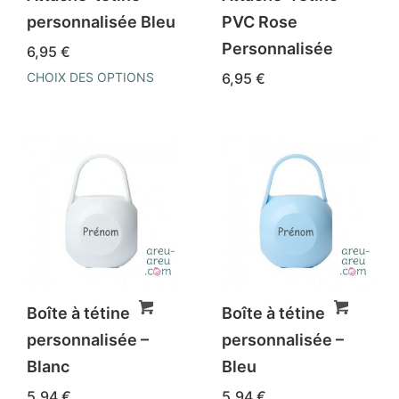
personnalisée Bleu
PVC Rose
Personnalisée
6,95
€
CHOIX DES OPTIONS
6,95
€
Ce
produit
a
plusieurs
variations.
Les
options
peuvent
être
Boîte à tétine
Boîte à tétine
choisies
personnalisée –
personnalisée –
sur
Blanc
Bleu
la
5,94
€
5,94
€