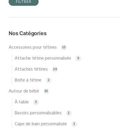
FILTRER
Prix
Prix
min
max
Nos Catégories
Accessoires pour tétines
35
Attache tétine personnalisée
9
Attaches tétines
24
Boîte à tétine
3
Autour de bébé
93
À table
5
Bavoirs personnalisables
2
Cape de bain personnalisée
3