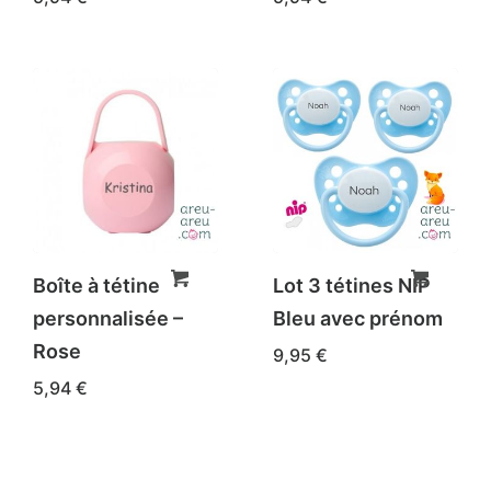
page
du
produit
Boîte à tétine
Lot 3 tétines NIP
personnalisée –
Bleu avec prénom
Rose
9,95
€
5,94
€