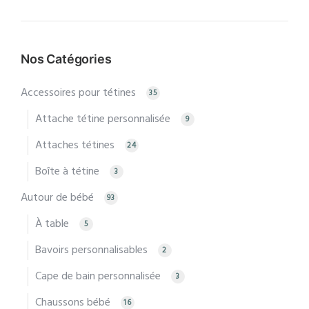
Prix
Prix
min
max
Nos Catégories
Accessoires pour tétines
35
Attache tétine personnalisée
9
Attaches tétines
24
Boîte à tétine
3
Autour de bébé
93
À table
5
Bavoirs personnalisables
2
Cape de bain personnalisée
3
Chaussons bébé
16