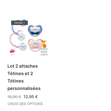
PROMO !
Lot 2 attaches
Tétines et 2
Tétines
personnalisées
Le
Le
16,96
€
12,95
€
prix
prix
CHOIX DES OPTIONS
initial
actuel
était :
est :
Ce