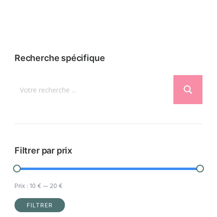
16,96 €.
12,95 €.
produit
a
plusieurs
variations.
Recherche spécifique
Les
options
peuvent
être
choisies
sur
la
Filtrer par prix
page
du
Prix :
10 €
—
20 €
produit
FILTRER