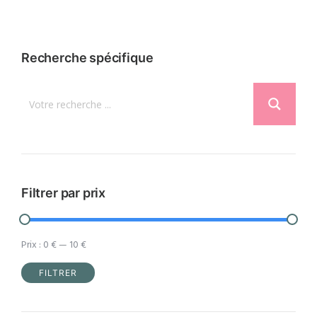
Recherche spécifique
Filtrer par prix
Prix :
0 €
—
10 €
FILTRER
Prix
Prix
min
max