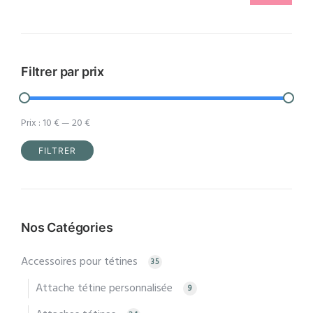
Filtrer par prix
Prix :
10 €
—
20 €
FILTRER
Prix
Prix
min
max
Nos Catégories
Accessoires pour tétines
35
Attache tétine personnalisée
9