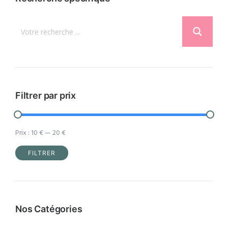
Filtrer par prix
Prix :
10 €
—
20 €
FILTRER
Prix
Prix
min
max
Nos Catégories