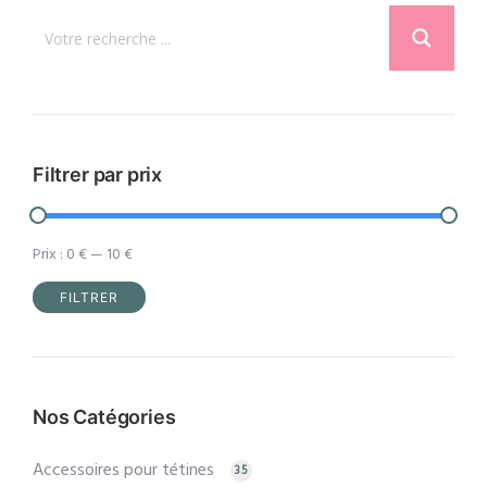
options
peuvent
être
choisies
sur
la
Filtrer par prix
page
du
Prix :
0 €
—
10 €
produit
FILTRER
Prix
Prix
min
max
Nos Catégories
Accessoires pour tétines
35