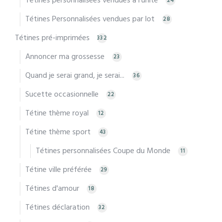
Tétines personnalisées vendues à l'unité
24
Tétines Personnalisées vendues par lot
28
Tétines pré-imprimées
332
Annoncer ma grossesse
23
Quand je serai grand, je serai...
36
Sucette occasionnelle
22
Tétine thème royal
12
Tétine thème sport
43
Tétines personnalisées Coupe du Monde
11
Tétine ville préférée
29
Tétines d'amour
18
Tétines déclaration
32