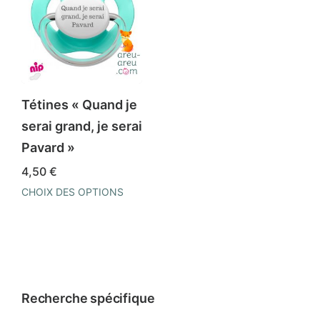
Tétines « Quand je
serai grand, je serai
Pavard »
4,50
€
CHOIX DES OPTIONS
Ce
produit
a
plusieurs
variations.
Recherche spécifique
Les