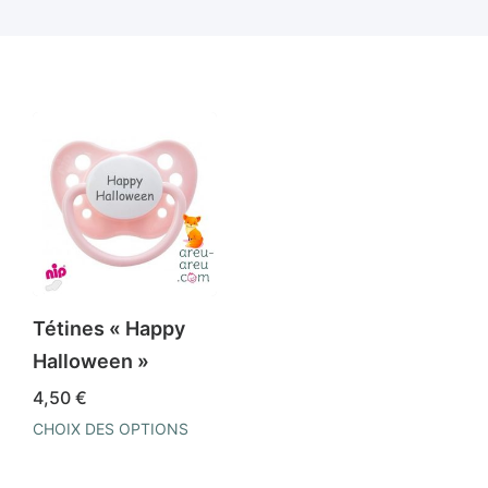
Tétines « Happy
Halloween »
4,50
€
CHOIX DES OPTIONS
Ce