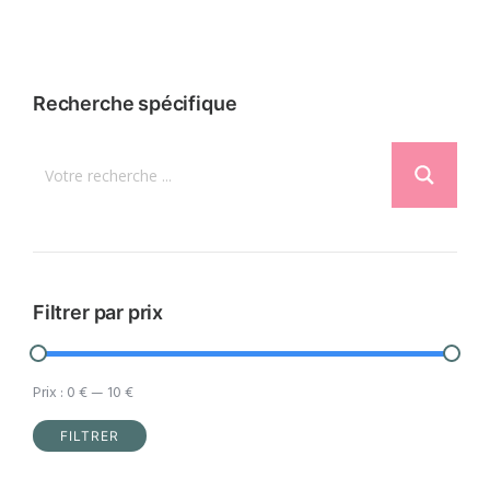
produit
a
plusieurs
variations.
Recherche spécifique
Les
options
peuvent
être
choisies
sur
la
Filtrer par prix
page
du
Prix :
0 €
—
10 €
produit
FILTRER
Prix
Prix