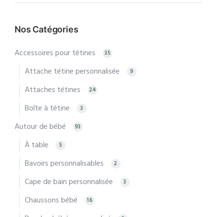
min
max
Nos Catégories
Accessoires pour tétines
35
Attache tétine personnalisée
9
Attaches tétines
24
Boîte à tétine
3
Autour de bébé
93
À table
5
Bavoirs personnalisables
2
Cape de bain personnalisée
3
Chaussons bébé
16