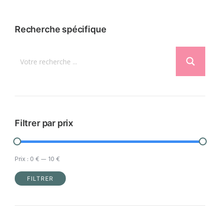
plusieurs
variations.
Recherche spécifique
Les
options
peuvent
être
choisies
sur
la
Filtrer par prix
page
du
Prix :
0 €
—
10 €
produit
FILTRER
Prix
Prix
min
max