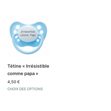
Tétine « Irrésistible
comme papa »
4,50
€
CHOIX DES OPTIONS
Ce
produit
a