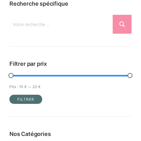
Recherche spécifique
Filtrer par prix
Prix :
10 €
—
20 €
FILTRER
Prix
Prix
min
max
Nos Catégories