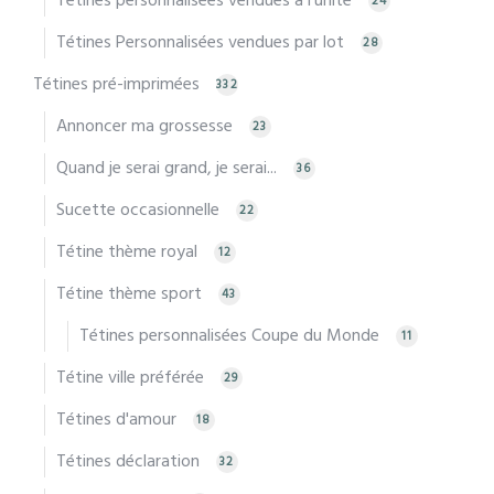
Tétines personnalisées vendues à l'unité
24
Tétines Personnalisées vendues par lot
28
Tétines pré-imprimées
332
Annoncer ma grossesse
23
Quand je serai grand, je serai...
36
Sucette occasionnelle
22
Tétine thème royal
12
Tétine thème sport
43
Tétines personnalisées Coupe du Monde
11
Tétine ville préférée
29
Tétines d'amour
18
Tétines déclaration
32