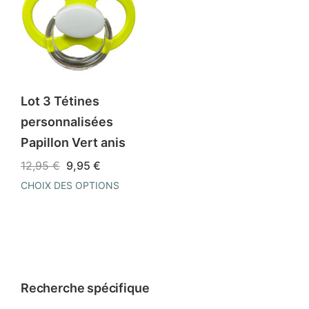
Lot 3 Tétines
personnalisées
Papillon Vert anis
Le
Le
12,95
€
9,95
€
prix
prix
CHOIX DES OPTIONS
initial
actuel
était :
est :
Ce
12,95 €.
9,95 €.
produit
a
plusieurs
variations.
Recherche spécifique
Les