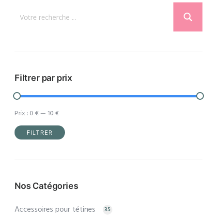
options
peuvent
être
choisies
sur
la
Filtrer par prix
page
du
Prix :
0 €
—
10 €
produit
FILTRER
Prix
Prix
min
max
Nos Catégories
Accessoires pour tétines
35