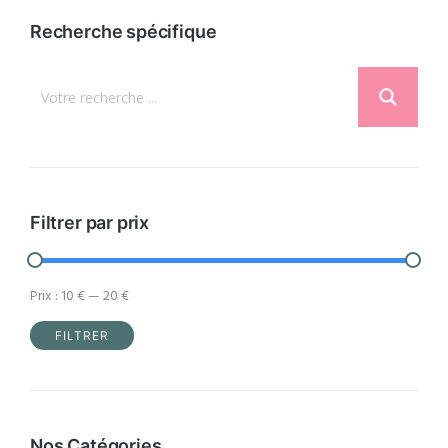
Recherche spécifique
Filtrer par prix
Prix :
10 €
—
20 €
FILTRER
Prix
Prix
min
max
Nos Catégories