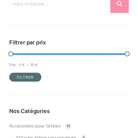
Filtrer par prix
Prix :
0 €
—
10 €
FILTRER
Prix
Prix
min
max
Nos Catégories
Accessoires pour tétines
35
Attache tétine personnalisée
9