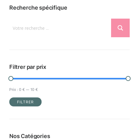
variations.
Recherche spécifique
Les
options
peuvent
être
choisies
sur
la
Filtrer par prix
page
du
Prix :
0 €
—
10 €
produit
FILTRER
Prix
Prix
min
max
Nos Catégories