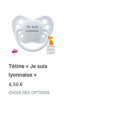
Tétine « Je suis
lyonnaise »
4,50
€
CHOIX DES OPTIONS
Ce
produit
a
plusieurs