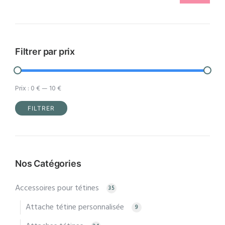
Filtrer par prix
Prix :
0 €
—
10 €
FILTRER
Prix
Prix
min
max
Nos Catégories
Accessoires pour tétines
35
Attache tétine personnalisée
9