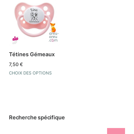
Tétines Gémeaux
7,50
€
CHOIX DES OPTIONS
Ce
produit
a
plusieurs
variations.
Recherche spécifique
Les
options