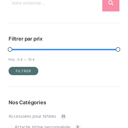
peuvent
être
choisies
sur
la
Filtrer par prix
page
du
Prix :
0 €
—
10 €
produit
FILTRER
Prix
Prix
min
max
Nos Catégories
Accessoires pour tétines
35
Attache tétine personnalisée
9