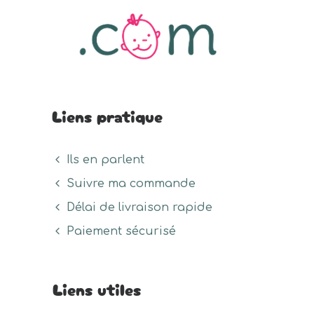
prod
du
du
produit
produit
Liens pratique
Ils en parlent
Suivre ma commande
Délai de livraison rapide
Paiement sécurisé
Liens utiles