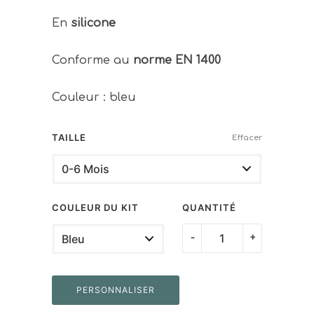
En
silicone
Conforme au
norme EN 1400
Couleur : bleu
TAILLE
Effacer
COULEUR DU KIT
QUANTITÉ
quantité
-
+
de
Doudou
PERSONNALISER
éléphant
et