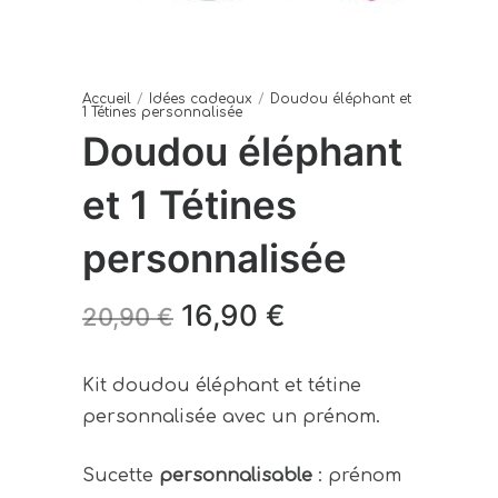
Accueil
/
Idées cadeaux
/
Doudou éléphant et
1 Tétines personnalisée
Doudou éléphant
et 1 Tétines
personnalisée
Le
Le
16,90
€
20,90
€
prix
prix
initial
actuel
Kit doudou éléphant et tétine
personnalisée avec un prénom.
était :
est :
20,90 €.
16,90 €.
Sucette
personnalisable
: prénom