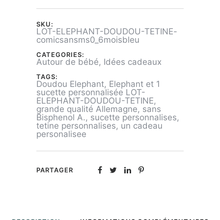
1
SKU:
Tétines
LOT-ELEPHANT-DOUDOU-TETINE-
comicsansms0_6moisbleu
personnalisée
CATEGORIES:
Autour de bébé
,
Idées cadeaux
TAGS:
Doudou Elephant
,
Elephant et 1
sucette personnalisée LOT-
ELEPHANT-DOUDOU-TETINE
,
grande qualité Allemagne
,
sans
Bisphenol A.
,
sucette personnalises
,
tetine personnalises
,
un cadeau
personalisee
PARTAGER