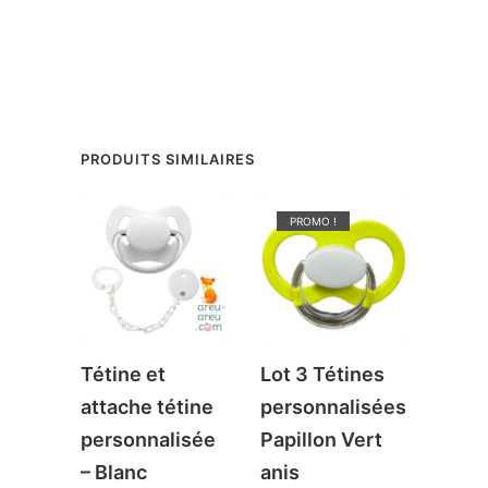
PRODUITS SIMILAIRES
PROMO !
PR
Tétine et
Lot 3 Tétines
Kit d
attache tétine
personnalisées
Nais
personnalisée
Papillon Vert
Pers
– Blanc
anis
18,8