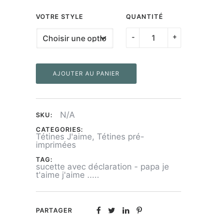
VOTRE STYLE
QUANTITÉ
quantité
-
+
de
Tétines
AJOUTER AU PANIER
"Papa
je
t'aime"
N/A
SKU:
CATEGORIES:
Tétines J'aime
,
Tétines pré-
imprimées
TAG:
sucette avec déclaration - papa je
t'aime j'aime .....
PARTAGER