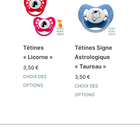
Tétines
Tétines Signe
Téti
« Licorne »
Astrologique
funn
« Taureau »
valen
3,50
€
CHOIX DES
3,50
€
4,75
OPTIONS
CHOIX DES
CHOIX
Ce
OPTIONS
OPTI
produit
Ce
Ce
a
produit
prod
plusieurs
a
a
variations.
plusieurs
plusi
Les
variations.
varia