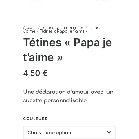
Accueil
/
Tétines pré-imprimées
/
Tétines
J'aime
/
Tétines « Papa je t’aime »
Tétines « Papa je
t’aime »
4,50
€
Une déclaration d’amour avec un
sucette personnalisable
COULEURS